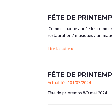
2024-
2025
FÊTE DE PRINTEM
Comme chaque année les commerçan
restauration / musiques / animati
Fête
Lire la suite »
de
Printemps
FÊTE DE PRINTEM
Actualités
/
01/03/2024
Fête de printemps 8/9 mai 2024