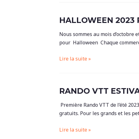
fête
Pornichet
HALLOWEEN 2023 
Nous sommes au mois d’octobre et
pour Halloween Chaque commerçant
Halloween
Lire la suite »
2023
Pornichet
RANDO VTT ESTIV
Première Rando VTT de l’été 2023 ,
gratuits. Pour les grands et les pet
Rando
Lire la suite »
VTT