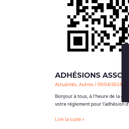
ADHÉSIONS ASSOCI
Actualités
,
Autres
/
09/04/2024
Bonjour à tous, à l’heure de la dém
votre règlement pour l’adhésion d’a
Adhésions
Lire la suite »
association