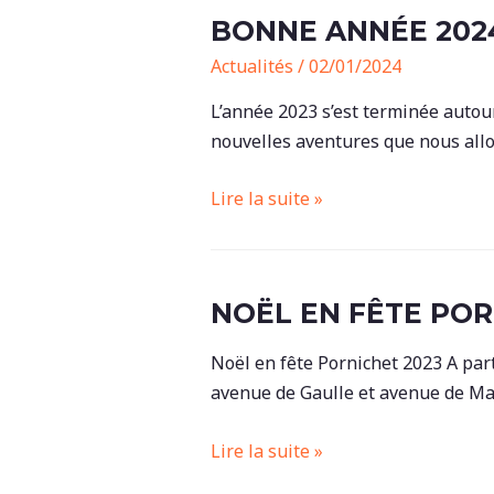
BONNE ANNÉE 202
Actualités
/
02/01/2024
L’année 2023 s’est terminée autour
nouvelles aventures que nous all
Bonne
Lire la suite »
année
2024
NOËL EN FÊTE PO
Noël en fête Pornichet 2023 A par
avenue de Gaulle et avenue de Ma
Noël
Lire la suite »
en