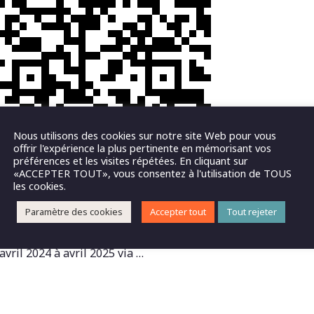
Nous utilisons des cookies sur notre site Web pour vous
offrir l'expérience la plus pertinente en mémorisant vos
préférences et les visites répétées. En cliquant sur
«ACCEPTER TOUT», vous consentez à l'utilisation de TOUS
ATION 2024-2025
les cookies.
Paramètre des cookies
Accepter tout
Tout rejeter
atérialisation et de la solidarité avec les bénévoles de l’as
vril 2024 à avril 2025 via …