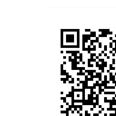
VTT
estivale
La
Didier
Moretti