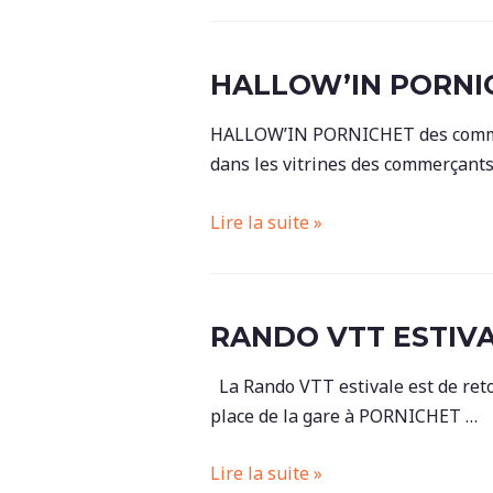
2024
HALLOW’IN PORNI
HALLOW’IN PORNICHET des commerça
dans les vitrines des commerçants 
Hallow’In
Lire la suite »
Pornichet
RANDO VTT ESTIVA
La Rando VTT estivale est de reto
place de la gare à PORNICHET …
RANDO
Lire la suite »